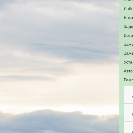
Лобо
Боко
Задн
Ветр
Заме
Заме
Уста
Авто
Ремо