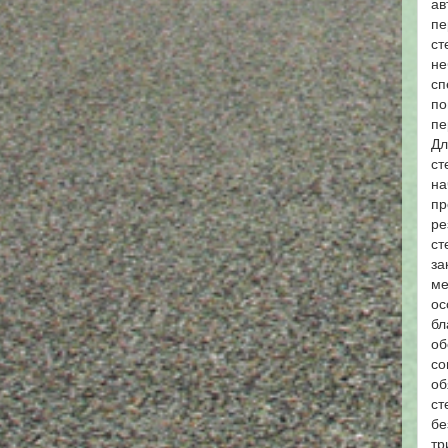
ав
пе
ст
не
сп
по
пе
Дл
ст
на
пр
ре
ст
за
ме
ос
бл
об
со
об
ст
бе
тр