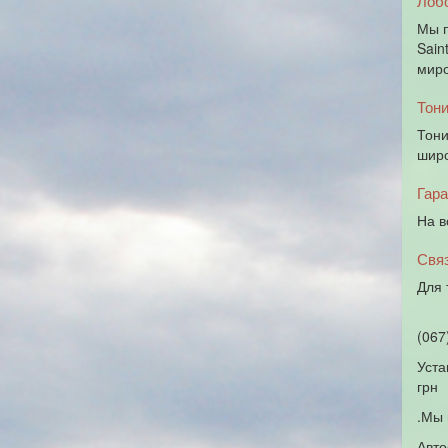
Лобо
Мы п
Sain
миро
Тон
Тони
широ
Гара
На в
Свя
Для 
(067
Уста
грн
.Мы 
Авто