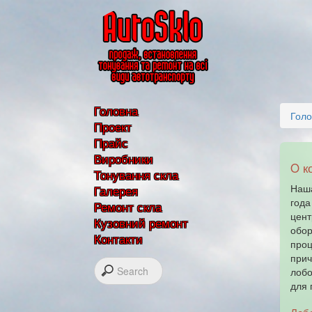
Головна
Голо
Проект
Прайс
Виробники
O к
Тонування скла
Наш
Галерея
года
Ремонт скла
цент
Кузовний ремонт
обор
Контакти
проц
прич
лобо
для 