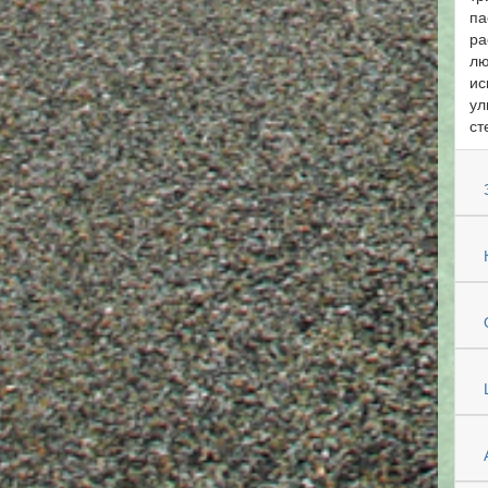
па
ра
лю
ис
ул
ст