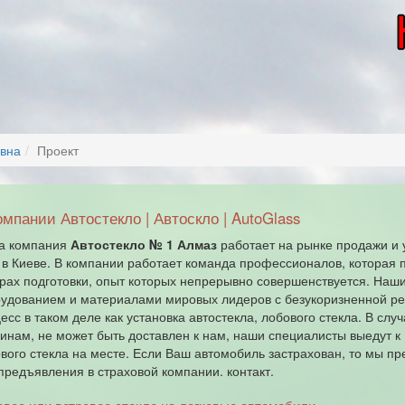
вна
Проект
омпании Автостекло | Автоскло | AutoGlass
а компания
Автостекло № 1 Алмаз
работает на рынке продажи и 
 в Киеве. В компании работает команда профессионалов, которая
рах подготовки, опыт которых непрерывно совершенствуется. На
удованием и материалами мировых лидеров с безукоризненной реп
есс в таком деле как установка автостекла, лобового стекла. В слу
инам, не может быть доставлен к нам, наши специалисты выедут к 
вого стекла на месте. Если Ваш автомобиль застрахован, то мы 
предъявления в страховой компании. контакт.