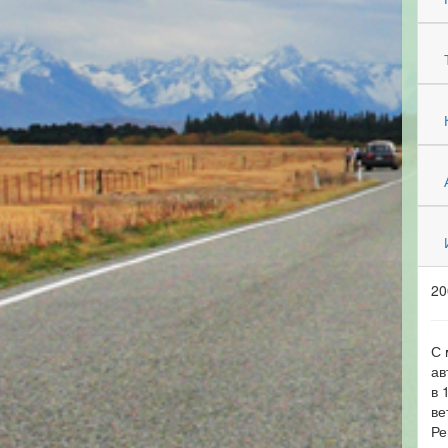
20
С 
ав
в 
ве
Ре