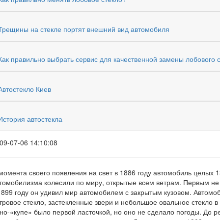
Трещины на стекле портят внешний вид автомобиля
Как правильно выбрать сервис для качественной замены лобового 
Автостекло Киев
История автостекла
09-07-06 14:10:08
момента своего появления на свет в 1886 году автомобиль целых 
томобилизма колесили по миру, открытые всем ветрам. Первым не
1899 году он удивил мир автомобилем с закрытым кузовом. Автомо
тровое стекло, застекленные звери и небольшое овальное стекло в 
но-«купе» было первой ласточкой, но оно не сделало погоды. До р