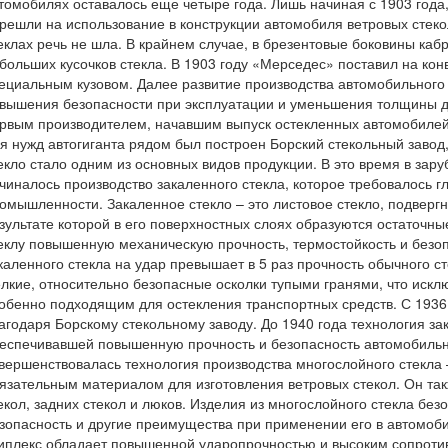
томобилях оставалось еще четыре года. Лишь начиная с 1903 год
решли на использование в конструкции автомобиля ветровых стекол
еклах речь не шла. В крайнем случае, в брезентовые боковины каб
больших кусочков стекла. В 1903 году «Мерседес» поставил на кон
ециальным кузовом. Далее развитие производства автомобильного 
вышения безопасности при эксплуатации и уменьшения толщины д
рвым производителем, начавшим выпуск остекленных автомобилей,
я нужд автогиганта рядом был построен Борский стекольный завод,
екло стало одним из основных видов продукции. В это время в за
чиналось производство закаленного стекла, которое требовалось 
омышленности. Закаленное стекло – это листовое стекло, подвергн
зультате которой в его поверхностных слоях образуются остаточны
еклу повышенную механическую прочность, термостойкость и безо
каленного стекла на удар превышает в 5 раз прочность обычного с
лкие, относительно безопасные осколки тупыми гранями, что исклю
обенно подходящим для остекления транспортных средств. С 1936 
агодаря Борскому стекольному заводу. До 1940 года технология за
еспечивавшей повышенную прочность и безопасность автомобильно
вершенствовалась технология производства многослойного стекла –
язательным материалом для изготовления ветровых стекол. Он та
екол, задних стекол и люков. Изделия из многослойного стекла без
зопасность и другие преимущества при применении его в автомоби
иплекс обладает повышенной ударопрочностью и высоким сопрот