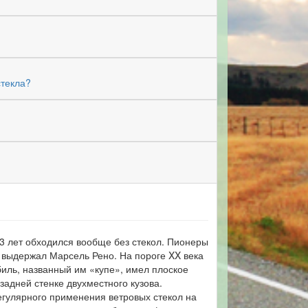
стекла?
13 лет обходился вообще без стекол. Пионеры
 выдержал Марсель Рено. На пороге XX века
биль, названный им «купе», имел плоское
задней стенке двухместного кузова.
егулярного применения ветровых стекол на