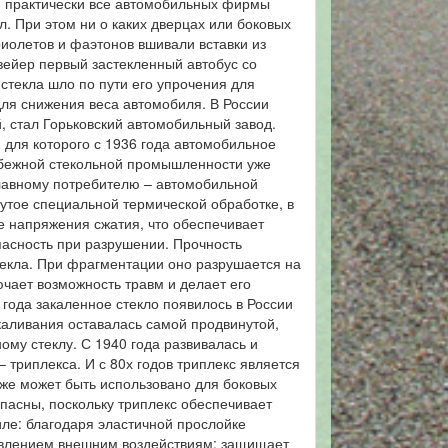
а, практически все автомобильных фирмы
. При этом ни о каких дверцах или боковых
риолетов и фаэтонов вшивали вставки из
вейер первый застекленный автобус со
стекла шло по пути его упрочения для
ля снижения веса автомобиля. В России
 стал Горьковский автомобильный завод.
 для которого с 1936 года автомобильное
рубежной стекольной промышленности уже
главному потребителю – автомобильной
утое специальной термической обработке, в
е напряжения сжатия, что обеспечивает
пасность при разрушении. Прочность
текла. При фрагментации оно разрушается на
чает возможность травм и делает его
года закаленное стекло появилось в России
каливания оставалась самой продвинутой,
му стеклу. С 1940 года развивалась и
 триплекса. И с 80х годов триплекс является
кже может быть использовано для боковых
опасны, поскольку триплекс обеспечивает
ле: благодаря эластичной прослойке
ивлением внешним воздействиям; защищает