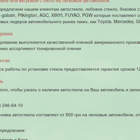
вое или ветровое стекло на легковые автомобили
редлагаем нашим клиентам автостекло, лобовое стекло, боковое ст
t-gobain, Pilkington, AGC, XINYI, FUYAO, PGW которые поставляют
вых лидеров автомобильного рынка таких, как Тoyota. Mercedes, 
ировка
рование выполняется качественной пленкой американского произ
ких ассортимент тонировочной пленки.
нтия
се работы по установке стекла предоставляется гарантия сроком 1
зь
того, чтобы узнать о наличии автостекла на Ваш автомобиль и запи
) 246-64-10
новка автостекла составляет от 500 грн на легковые автомобили, от
предлагаем:
стекло в Киев